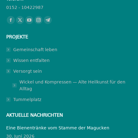
0152 - 10422987
Finden Sie uns auf:
Facebook
X
YouTube
Instagram
Telegram
page
page
page
page
page
PROJEKTE
opens
opens
opens
opens
opens
in
in
in
in
in
Gemeinschaft leben
new
new
new
new
new
Wissen entfalten
window
window
window
window
window
Versorgt sein
Wickel und Kompressen — Alte Heilkunst für den
Alltag
Tummelplatz
AKTUELLE NACHRICHTEN
Eine Bienentränke vom Stamme der Magucken
30. Juni 2026