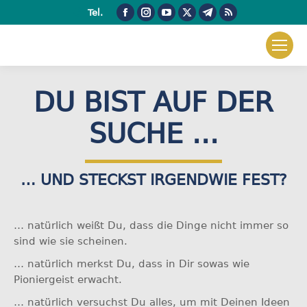
Facebook
Instagram
YouTube
X
Telegram
RSS
Tel.
page
page
page
page
page
page
opens
opens
opens
opens
opens
opens
in
in
in
in
in
in
new
new
new
new
new
new
DU BIST AUF DER
window
window
window
window
window
window
SUCHE ...
… UND STECKST IRGENDWIE FEST?
… natürlich weißt Du, dass die Dinge nicht immer so
sind wie sie scheinen.
… natürlich merkst Du, dass in Dir sowas wie
Pioniergeist erwacht.
… natürlich versuchst Du alles, um mit Deinen Ideen