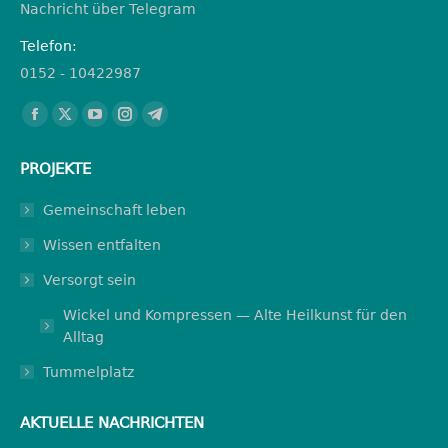
Nachricht über Telegram
Telefon:
0152 - 10422987
Finden Sie uns auf:
Facebook
X
YouTube
Instagram
Telegram
page
page
page
page
page
PROJEKTE
opens
opens
opens
opens
opens
in
in
in
in
in
Gemeinschaft leben
new
new
new
new
new
Wissen entfalten
window
window
window
window
window
Versorgt sein
Wickel und Kompressen — Alte Heilkunst für den
Alltag
Tummelplatz
AKTUELLE NACHRICHTEN