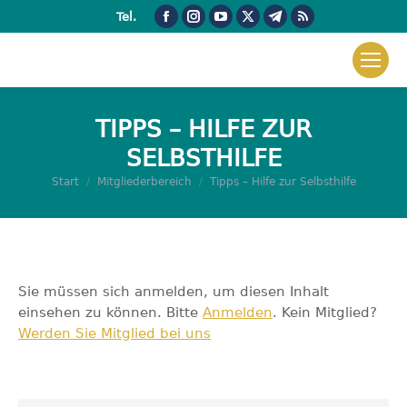
Facebook
Instagram
YouTube
X
Telegram
RSS
Tel.
page
page
page
page
page
page
opens
opens
opens
opens
opens
opens
in
in
in
in
in
in
new
new
new
new
new
new
TIPPS – HILFE ZUR
window
window
window
window
window
window
SELBSTHILFE
Sie befinden sich hier:
Start
Mitgliederbereich
Tipps – Hilfe zur Selbsthilfe
Sie müssen sich anmelden, um diesen Inhalt
einsehen zu können. Bitte
Anmelden
. Kein Mitglied?
Werden Sie Mitglied bei uns