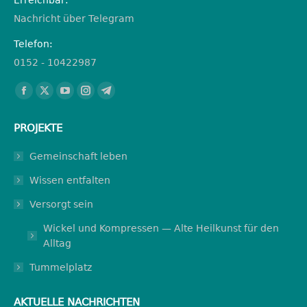
Erreichbar:
Nachricht über Telegram
Telefon:
0152 - 10422987
Finden Sie uns auf:
Facebook
X
YouTube
Instagram
Telegram
page
page
page
page
page
PROJEKTE
opens
opens
opens
opens
opens
in
in
in
in
in
Gemeinschaft leben
new
new
new
new
new
Wissen entfalten
window
window
window
window
window
Versorgt sein
Wickel und Kompressen — Alte Heilkunst für den
Alltag
Tummelplatz
AKTUELLE NACHRICHTEN