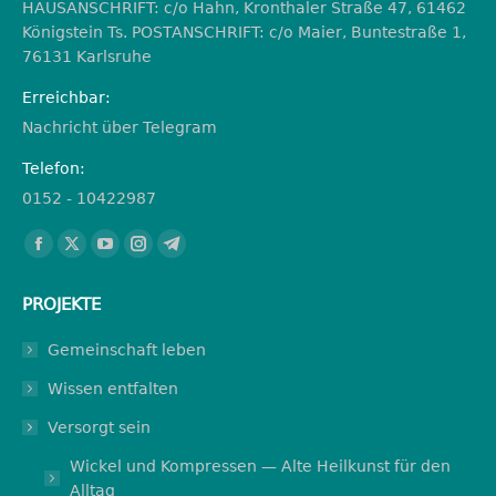
HAUSANSCHRIFT: c/o Hahn, Kronthaler Straße 47, 61462
Königstein Ts. POSTANSCHRIFT: c/o Maier, Buntestraße 1,
76131 Karlsruhe
Erreichbar:
Nachricht über Telegram
Telefon:
0152 - 10422987
Finden Sie uns auf:
Facebook
X
YouTube
Instagram
Telegram
page
page
page
page
page
PROJEKTE
opens
opens
opens
opens
opens
in
in
in
in
in
Gemeinschaft leben
new
new
new
new
new
Wissen entfalten
window
window
window
window
window
Versorgt sein
Wickel und Kompressen — Alte Heilkunst für den
Alltag