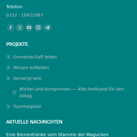
Telefon:
0152 - 10422987
Finden Sie uns auf:
Facebook
X
YouTube
Instagram
Telegram
page
page
page
page
page
PROJEKTE
opens
opens
opens
opens
opens
in
in
in
in
in
Gemeinschaft leben
new
new
new
new
new
Wissen entfalten
window
window
window
window
window
Versorgt sein
Wickel und Kompressen — Alte Heilkunst für den
Alltag
Tummelplatz
AKTUELLE NACHRICHTEN
Eine Bienentränke vom Stamme der Magucken