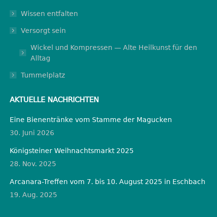
new
new
new
new
new
Wissen entfalten
window
window
window
window
window
Versorgt sein
Wickel und Kompressen — Alte Heilkunst für den
Alltag
Tummelplatz
AKTUELLE NACHRICHTEN
Eine Bienentränke vom Stamme der Magucken
30. Juni 2026
Königsteiner Weihnachtsmarkt 2025
28. Nov. 2025
Arcanara-Treffen vom 7. bis 10. August 2025 in Eschbach
19. Aug. 2025