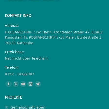
KONTAKT INFO
Adresse
HAUSANSCHRIFT: c/o Hahn, Kronthaler Straße 47, 61462
Königstein Ts. POSTANSCHRIFT: c/o Maier, Buntestraße 1,
76131 Karlsruhe
Erreichbar:
Nachricht über Telegram
Telefon:
0152 - 10422987
Finden Sie uns auf:
Facebook
X
YouTube
Instagram
Telegram
page
page
page
page
page
PROJEKTE
opens
opens
opens
opens
opens
in
in
in
in
in
Gemeinschaft leben